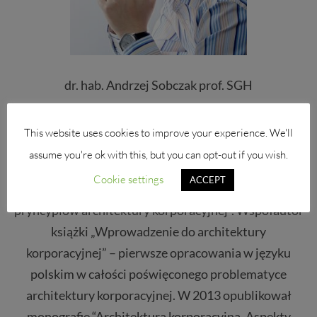
dr. hab. Andrzej Sobczak prof. SGH
Ponad 15-letnie doświadczenie doradcze /
This website uses cookies to improve your experience. We'll
akademickie w zakresie zarządzania architekturą
assume you're ok with this, but you can opt-out if you wish.
korporacyjną i strategicznego zarządzania IT. Autor
Cookie settings
ACCEPT
monografii „Formułowanie i zastosowanie
pryncypiów architektury korporacyjnej”. Współautor
książki „Wprowadzenie do architektury
korporacyjnej” – pierwsze opracowania w języku
polskim w całości poświęconego problematyce
architektury korporacyjnej. W 2013 opublikował
monografię “Architektura korporacyjna. Aspekty